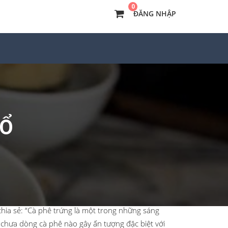
0
ĐĂNG NHẬP
 ngậy của trứng quyện trong vị nồng nàn
rứng đánh bông. Nhờ sự kết hợp độc đáo này, món
bông dễ dàng khiến bạn yêu thích ngay lần đầu
BỔ
o này là cụ Nguyễn Văn Giảng. Từ món
c đánh bông lên. Phần trứng gà đánh bông tạo
trước khi được đánh bông sẽ cho một số nguyên
chia sẻ: “Cà phê trứng là một trong những sáng
, chưa dòng cà phê nào gây ấn tượng đặc biệt với