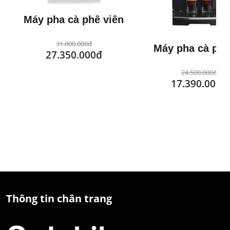
Máy pha cà phê viên
nén Saeco
31.800.000đ
Máy pha cà phê
27.350.000đ
động Nivona
24.500.000đ
17.390.000đ
Thông tin chân trang